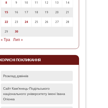
8
9
10
11
12
13
14
15
16
17
18
19
20
21
22
23
24
25
26
27
28
29
30
« Тра
Лип »
КОРИСНІ ПОКЛИКАННЯ
Розклад дзвінків
Сайт Кам’янець-Подільського
національного університету імені Івана
Огієнка