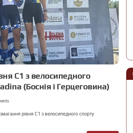
вня C1 з велосипедного
dina (Боснія і Герцеговина)
ents
змагання рівня C1 з велосипедного спорту