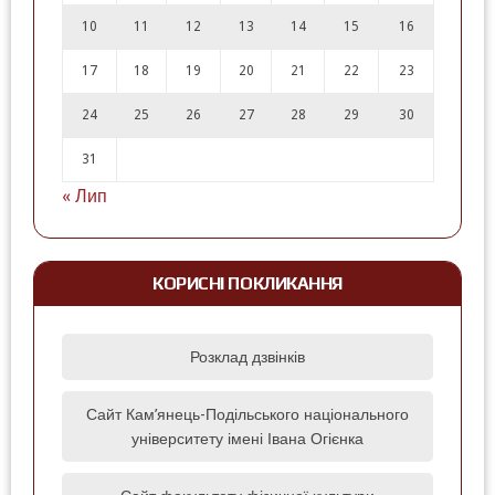
10
11
12
13
14
15
16
17
18
19
20
21
22
23
24
25
26
27
28
29
30
31
« Лип
КОРИСНІ ПОКЛИКАННЯ
Розклад дзвінків
Сайт Кам’янець-Подільського національного
університету імені Івана Огієнка