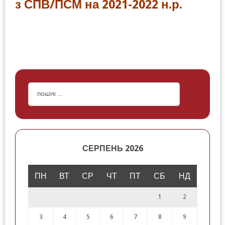
з СПВ/ПСМ на 2021-2022 н.р.
СЕРПЕНЬ 2026
ПН
ВТ
СР
ЧТ
ПТ
СБ
НД
1
2
3
4
5
6
7
8
9