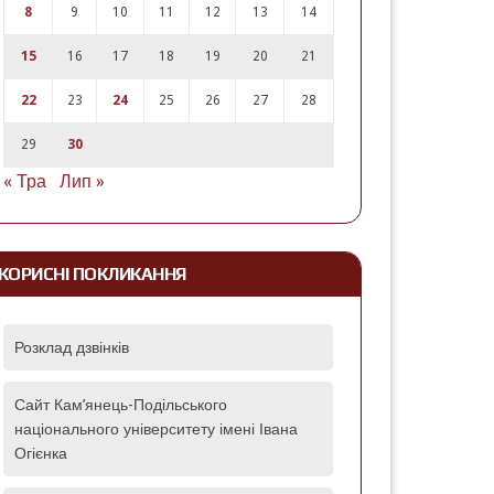
8
9
10
11
12
13
14
15
16
17
18
19
20
21
22
23
24
25
26
27
28
29
30
« Тра
Лип »
КОРИСНІ ПОКЛИКАННЯ
Розклад дзвінків
Сайт Кам’янець-Подільського
національного університету імені Івана
Огієнка