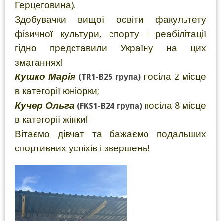
Герцеговина).
Здобувачки вищої освіти факультету
фізичної культури, спорту і реабілітації
гідно представили Україну на цих
змаганнях!
Кушко Марія
посіла 2 місце
(TR1-B2
5 група)
в категорії юніорки;
Кучер Ольга
посіла 8 місце
(FKS
1-
B
24 група)
в категорії жінки!
Вітаємо дівчат та бажаємо подальших
спортивних успіхів і звершень!