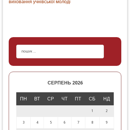
виховання учнівської молоді
СЕРПЕНЬ 2026
ПН
ВТ
СР
ЧТ
ПТ
СБ
НД
1
2
3
4
5
6
7
8
9