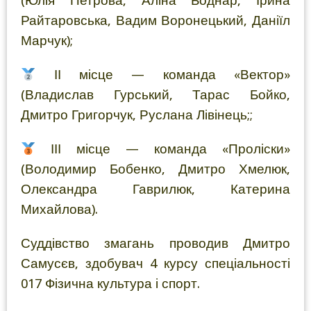
(Юлія Петрова, Аліна Боднар, Ірина
Райтаровська, Вадим Воронецький, Даніїл
Марчук);
ІІ місце — команда «Вектор»
(Владислав Гурський, Тарас Бойко,
Дмитро Григорчук, Руслана Лівінець;;
ІІІ місце — команда «Проліски»
(Володимир Бобенко, Дмитро Хмелюк,
Олександра Гаврилюк, Катерина
Михайлова).
Суддівство змагань проводив Дмитро
Самусєв, здобувач 4 курсу спеціальності
017 Фізична культура і спорт.